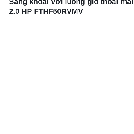
Với chế độ làm khô,bạn sẽ không phải khổ sở vì những ngày m
chế độ làm khô, điều hòa sẽ thổi ra luồng gió có tốc độ nhỏ và
căn phòng trở nên khô ráo .
Điều hòa 2 chiều Daikin Inverter 
Điều hòa sử dụng tấm vi lọc bụi có khả năng lọc tối đa bụi, vi
trong lành cho không gian phòng bạn, bảo vệ sức khỏe cho cả gi
Tổng quan
Công suất làm lạnh: 2 HP – 17.100 BTU