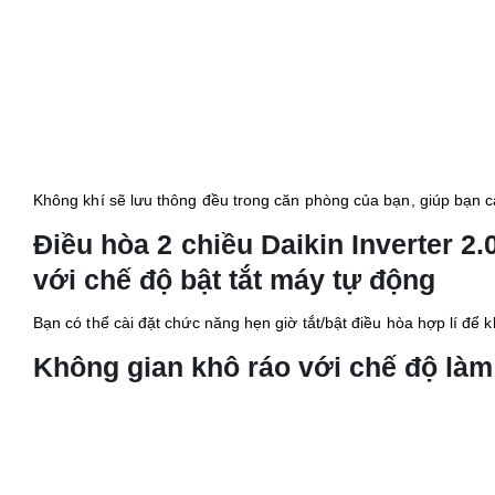
Công suất sưởi ấm: 17.100 BTU
Phạm vi làm lạnh hiệu quả: Từ 20 – 30 m2 (từ 60 đến 80 m3)
Công nghệ Inverter: Máy lạnh Inverter
Loại máy: Điều hoà 2 chiều (có sưởi ấm)
Công suất tiêu thụ trung bình: 1.3 kW/h
Nhãn năng lượng tiết kiệm điện: 5 sao (Hiệu suất năng lượng 6.3
Tính năng
Tiện ích: Luồng gió thoải mái Coanda, Có sưởi ấm (điều hòa 2 ch
Chế độ tiết kiệm điện: Có
Kháng khuẩn khử mùi: Tấm vi lọc bụi
Chế độ làm lạnh nhanh: Có
Chế độ gió: Điều khiển lên xuống tự động, trái phải tùy chỉnh tay
Thông tin chung
Thông tin cục lạnh: Dài 99 cm – Cao 29.5 cm – Dày 26.6 cm – N
Thông tin cục nóng: Dài 84.5 cm – Cao 59.5 cm – Dày 30 cm
Chất liệu dàn tản nhiệt: Ống dẫn gas bằng Đồng – Lá tản nhiệt
Loại Gas sử dụng : R-32