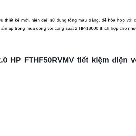
u thiết kế mới, hiện đại, sử dụng tông màu trắng, dễ hòa hợp với
y ấm áp trong mùa đông với công suất 2 HP-18000 thích hợp cho nh
 2.0 HP FTHF50RVMV tiết kiệm điện 
i nhất, có khả năng làm lạnh/sưởi ấm nhanh chóng, mạnh mẽ. Ngoài
ạn sẽ tiết kiệm điện hơn.