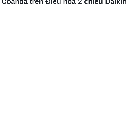
ưa ẩm ướt, mưa phùn, mùa nồm ở khu vực phía Bắc, chỉ với một nút
 khả năng giữ lại 60% hơi ẩm trong không khí giúp giảm độ ẩm cho c
2.0 HP FTHF50RVMV khử mùi với tấm vi 
 khuẩn, nấm mốc và các tác nhân gây dị ứng trong môi trường trả lại
a đình.