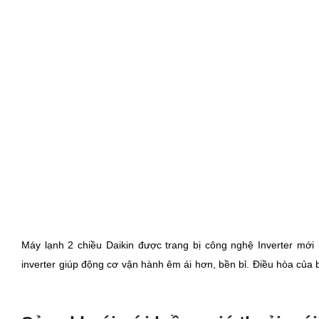
Sảng khoái với luồng gió thoải mái
2.0 HP FTHF50RVMV
Không khí sẽ lưu thông đều trong căn phòng của bạn, giúp bạn c
Điều hòa 2 chiều Daikin Inverter 
với chế độ bật tắt máy tự động
Bạn có thể cài đặt chức năng hẹn giờ tắt/bật điều hòa hợp lí để 
Không gian khô ráo với chế độ làm