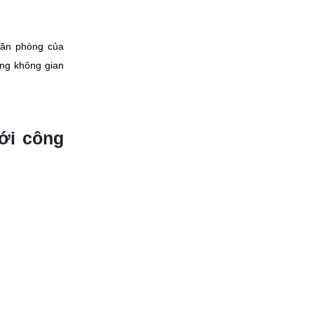
 căn phòng của
ững không gian
với công
 ra công nghệ