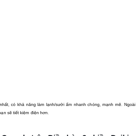
 Coanda trên Điều hòa 2 chiều Daikin 
ảm thấy thỏa mái, dễ chịu hơn
2.0 HP FTHF50RVMV nâng niu giấc ngủ
không phải thức dậy để bật/tắt điều hòa khi đang ngủ
 khô