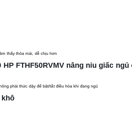
0)
iều), Chế độ gió dễ chịu, Hẹn giờ bật tắt máy, Chế độ làm khô
ặng 13 kg
 bằng Nhôm