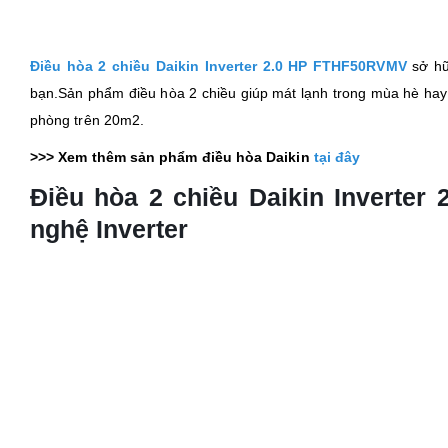
Điều hòa 2 chiều Daikin Inverter 2.0 HP FTHF50RVMV
sở hữ
bạn.Sản phẩm điều hòa 2 chiều giúp mát lạnh trong mùa hè ha
phòng trên 20m2.
>>> Xem thêm sản phẩm điều hòa Daikin
tại đây
Điều hòa 2 chiều Daikin Inverter
nghệ Inverter
Máy lạnh 2 chiều Daikin được trang bị công nghệ Inverter mớ
inverter giúp động cơ vận hành êm ái hơn, bền bỉ. Điều hòa của b