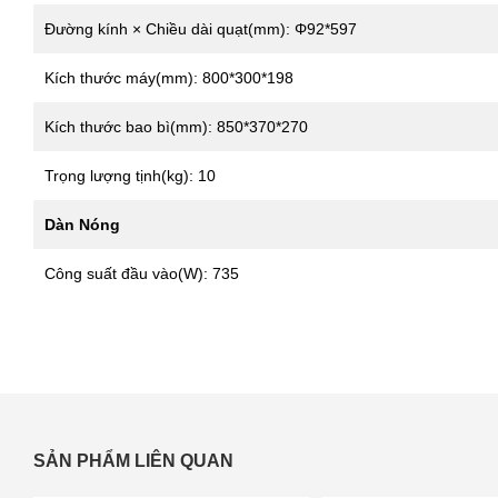
Đường kính × Chiều dài quạt(mm): Φ92*597
Kích thước máy(mm): 800*300*198
Kích thước bao bì(mm): 850*370*270
Trọng lượng tịnh(kg): 10
Dàn Nóng
Công suất đầu vào(W): 735
SẢN PHẨM LIÊN QUAN