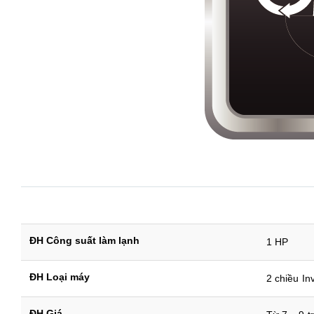
ĐH Công suất làm lạnh
1 HP
ĐH Loại máy
2 chiều In
ĐH Giá