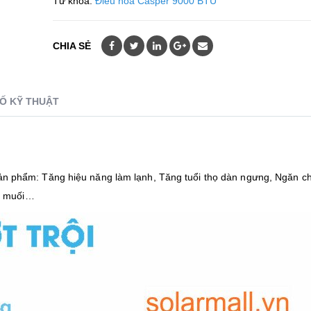
Từ khóa:
Điều hòa Casper 9000 BTU
CHIA SẺ
Ố KỸ THUẬT
n phẩm: Tăng hiệu năng làm lạnh, Tăng tuổi thọ dàn ngưng, Ngăn ch
ớc muối…