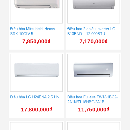
Điều hòa Mitsubishi Heavy
Điều hòa 2 chiều inverter LG
SRK-10CLV-5
B13END – 12.000BTU
7,850,000
₫
7,170,000
₫
Điều hòa LG H24ENA 2.5 Hp
Điều hòa Fujiaire FW18HBC2-
2A1N/FL18HBC-2A1B
17,800,000
₫
11,750,000
₫