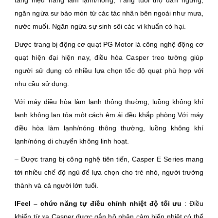
tăng hiệu năng làm lạnh/nóng, Tăng tuổi thọ dàn ngưng,
ngăn ngừa sư bào mòn từ các tác nhân bên ngoài như mưa,
nước muối. Ngăn ngừa sự sinh sôi các vi khuẩn có hại.
Được trang bị động cơ quạt PG Motor là công nghệ động cơ
quạt hiện đại hiện nay, điều hòa Casper treo tường giúp
người sử dụng có nhiều lựa chọn tốc độ quạt phù hợp với
nhu cầu sử dụng.
Với máy điều hòa làm lạnh thông thường, luồng không khí
lạnh không lan tỏa một cách êm ái đều khắp phòng.Với máy
điều hòa làm lạnh/nóng thông thường, luồng không khí
lạnh/nóng di chuyển không linh hoạt.
– Được trang bị công nghệ tiên tiến, Casper E Series mang
tới nhiều chế độ ngủ để lựa chọn cho trẻ nhỏ, người trưởng
thành và cả người lớn tuổi.
IFeel – chức năng tự điều chỉnh nhiệt độ tối ưu
: Điều
khiển từ xa Casper được gắn bộ phận cảm biến nhiệt có thể