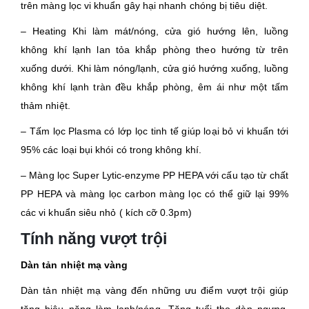
trên màng lọc vi khuẩn gây hại nhanh chóng bị tiêu diệt.
– Heating Khi làm mát/nóng, cửa gió hướng lên, luồng
không khí lạnh lan tỏa khắp phòng theo hướng từ trên
xuống dưới. Khi làm nóng/lạnh, cửa gió hướng xuống, luồng
không khí lạnh tràn đều khắp phòng, êm ái như một tấm
thảm nhiệt.
– Tấm lọc Plasma có lớp lọc tinh tế giúp loại bỏ vi khuẩn tới
95% các loại bụi khói có trong không khí.
– Màng lọc Super Lytic-enzyme PP HEPA với cấu tạo từ chất
PP HEPA và màng lọc carbon màng lọc có thể giữ lại 99%
các vi khuẩn siêu nhỏ ( kích cỡ 0.3pm)
Tính năng vượt trội
Dàn tản nhiệt mạ vàng
Dàn tản nhiệt mạ vàng đến những ưu điểm vượt trội giúp