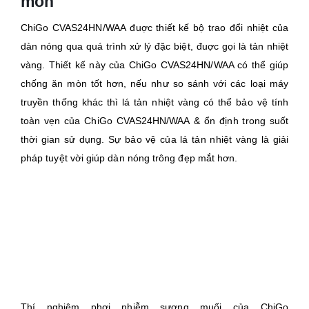
mòn
ChiGo CVAS24HN/WAA đuợc thiết kế bộ trao đổi nhiệt của
dàn nóng qua quá trình xử lý đặc biệt, đuợc gọi là tản nhiệt
vàng. Thiết kế này của ChiGo CVAS24HN/WAA có thể giúp
chống ăn mòn tốt hơn, nếu như so sánh với các loại máy
truyền thống khác thì lá tản nhiệt vàng có thể bảo vệ tính
toàn vẹn của ChiGo CVAS24HN/WAA & ổn định trong suốt
thời gian sử dụng. Sự bảo vệ của lá tản nhiệt vàng là giải
pháp tuyệt vời giúp dàn nóng trông đẹp mắt hơn.
Thí nghiệm phơi nhiễm sương muối của ChiGo