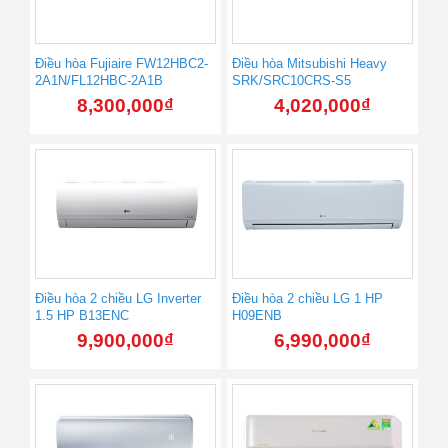
Điều hòa Fujiaire FW12HBC2-
Điều hòa Mitsubishi Heavy
2A1N/FL12HBC-2A1B
SRK/SRC10CRS-S5
8,300,000
₫
4,020,000
₫
Điều hòa 2 chiều LG Inverter
Điều hòa 2 chiều LG 1 HP
1.5 HP B13ENC
H09ENB
9,900,000
₫
6,990,000
₫