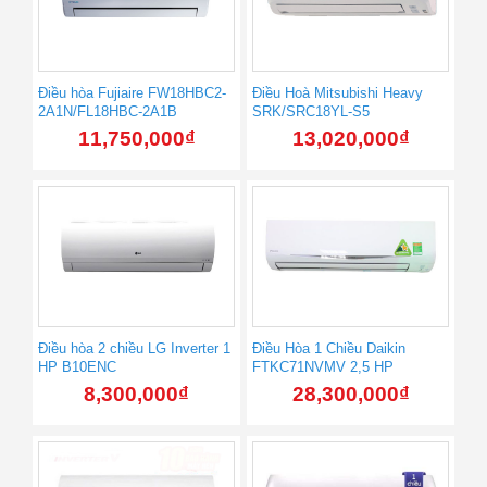
Điều hòa Fujiaire FW18HBC2-
Điều Hoà Mitsubishi Heavy
2A1N/FL18HBC-2A1B
SRK/SRC18YL-S5
11,750,000
₫
13,020,000
₫
Điều hòa 2 chiều LG Inverter 1
Điều Hòa 1 Chiều Daikin
HP B10ENC
FTKC71NVMV 2,5 HP
8,300,000
₫
28,300,000
₫