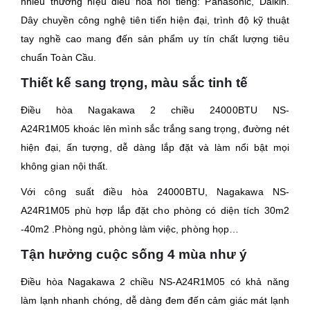
nhiều thương hiệu điều hòa nổi tiếng: Panasonic, Daikin.
Dây chuyền công nghệ tiên tiến hiện đại, trình độ kỹ thuật
tay nghề cao mang đến sản phẩm uy tín chất lượng tiêu
chuẩn Toàn Cầu.
Thiết kế sang trọng, màu sắc tinh tế
Điều hòa Nagakawa 2 chiều 24000BTU
NS-
A24R1M05
khoác lên mình sắc trắng sang trọng, đường nét
hiện đại, ấn tượng, dễ dàng lắp đặt và làm nổi bật mọi
không gian nội thất.
Với công suất điều hòa 24000BTU, Nagakawa
NS-
A24R1M05
phù hợp lắp đặt cho phòng có diện tích 30m2
-40m2 .Phòng ngủ, phòng làm việc, phòng họp…
Tận hưởng cuộc sống 4 mùa như ý
Điều hòa Nagakawa 2 chiều
NS-A24R1M05
có khả năng
làm lạnh nhanh chóng, dễ dàng đem đến cảm giác mát lạnh