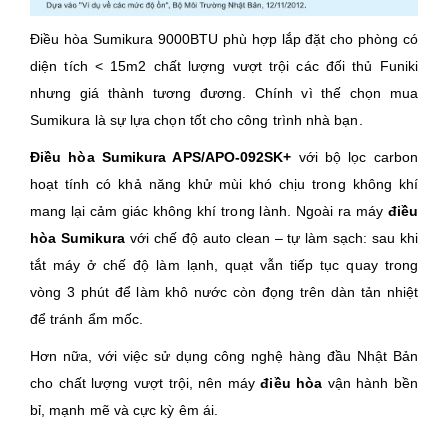
Điều hòa Sumikura 9000BTU phù hợp lắp đặt cho phòng có
diện tích < 15m2 chất lượng vượt trội các đối thủ Funiki
nhưng giá thành tương đương. Chính vì thế chọn mua
Sumikura là sự lựa chọn tốt cho công trình nhà bạn.
Điều hòa Sumikura APS/APO-092SK+
với bộ lọc carbon
hoạt tính có khả năng khử mùi khó chịu trong không khí
mang lại cảm giác không khí trong lành. Ngoài ra máy
điều
hòa Sumikura
với chế độ auto clean – tự làm sạch: sau khi
tắt máy ở chế độ làm lạnh, quạt vẫn tiếp tục quay trong
vòng 3 phút để làm khô nước còn đọng trên dàn tản nhiệt
để tránh ẩm mốc.
Hơn nữa, với việc sử dụng công nghệ hàng đầu Nhật Bản
cho chất lượng vượt trội, nên máy
điều hòa
vận hành bền
bỉ, mạnh mẽ và cực kỳ êm ái.