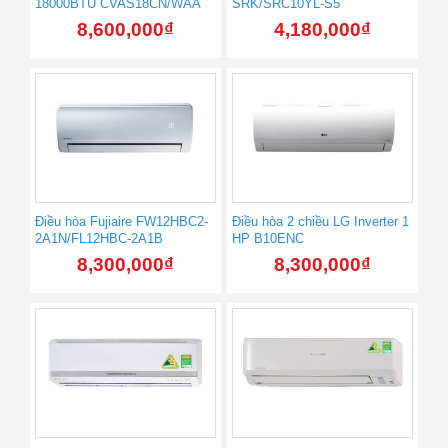
18000BTU CVAS18CN/WAA
SRK/SRC10YL-S5
8,600,000
₫
4,180,000
₫
Điều hòa Fujiaire FW12HBC2-
Điều hòa 2 chiều LG Inverter 1
2A1N/FL12HBC-2A1B
HP B10ENC
8,300,000
₫
8,300,000
₫