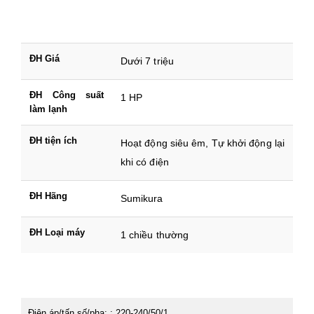
ĐH Giá
Dưới 7 triệu
ĐH Công suất
1 HP
làm lạnh
ĐH tiện ích
Hoạt động siêu êm, Tự khởi động lại
khi có điện
ĐH Hãng
Sumikura
ĐH Loại máy
1 chiều thường
Điện áp/tấn số/pha: : 220-240/50/1