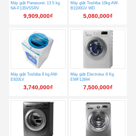
Máy giặt Panasonic 13.5 kg
Máy giặt Toshiba 10kg AW-
NA-F135V5SRV
B1100GV WD
9,909,000
₫
5,080,000
₫
Máy giặt Toshiba 8 kg AW-
Máy giặt Electrolux 8 Kg
E920LV
EWF12844
3,740,000
₫
7,500,000
₫