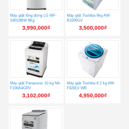
Máy giặt lồng đứng LG WF-
Máy giặt Toshiba 9kg AW-
S8019BW 8Kg
B1000GV
3,990,000
₫
3,500,000
₫
Máy giặt Panasonic 10 kg NA-
Máy giặt Toshiba 8.2 kg AW-
F100A4GRV
F920LV WB
3,102,000
₫
4,950,000
₫