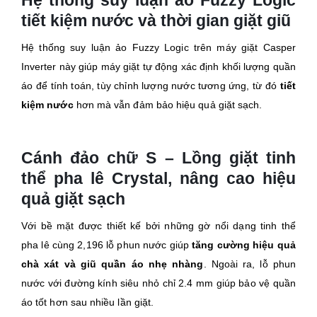
Hệ thống suy luận ảo Fuzzy Logic
tiết kiệm nước và thời gian giặt giũ
Hệ thống suy luận ảo Fuzzy Logic trên máy giặt Casper
Inverter này giúp máy giặt tự động xác định khối lượng quần
áo để tính toán, tùy chỉnh lượng nước tương ứng, từ đó
tiết
kiệm nước
hơn mà vẫn đảm bảo hiệu quả giặt sạch.
Cánh đảo chữ S – Lồng giặt tinh
thể pha lê Crystal, nâng cao hiệu
quả giặt sạch
Với bề mặt được thiết kế bởi những gờ nổi dạng tinh thể
pha lê cùng 2,196 lỗ phun nước giúp
tăng cường hiệu quả
chà xát và giũ quần áo nhẹ nhàng
. Ngoài ra, lỗ phun
nước với đường kính siêu nhỏ chỉ 2.4 mm giúp bảo vệ quần
áo tốt hơn sau nhiều lần giặt.