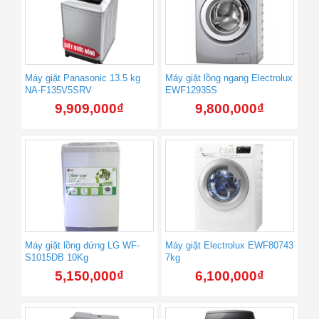
Máy giặt Panasonic 13.5 kg
Máy giặt lồng ngang Electrolux
NA-F135V5SRV
EWF12935S
9,909,000
₫
9,800,000
₫
Máy giặt lồng đứng LG WF-
Máy giặt Electrolux EWF80743
S1015DB 10Kg
7kg
5,150,000
₫
6,100,000
₫