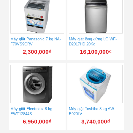
Máy giặt Panasonic 7 kg NA-
Máy giặt lồng đứng LG WF-
F70VS9GRV
D2017HD 20Kg
2,300,000
₫
16,100,000
₫
Máy giặt Electrolux 8 kg
Máy giặt Toshiba 8 kg AW-
EWF12844S
E920LV
6,950,000
₫
3,740,000
₫