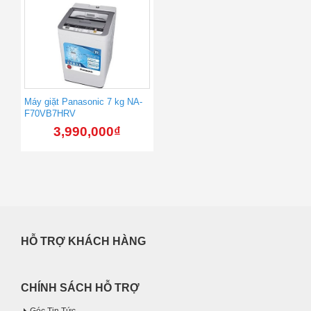
Máy giặt Panasonic 7 kg NA-
F70VB7HRV
3,990,000
₫
HỖ TRỢ KHÁCH HÀNG
CHÍNH SÁCH HỖ TRỢ
Góc Tin Tức