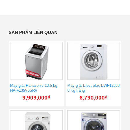
SẢN PHẨM LIÊN QUAN
Máy giặt Panasonic 13.5 kg
Máy giặt Electrolux EWF12853
NA-F135V5SRV
8 Kg trắng
9,909,000
₫
6,790,000
₫