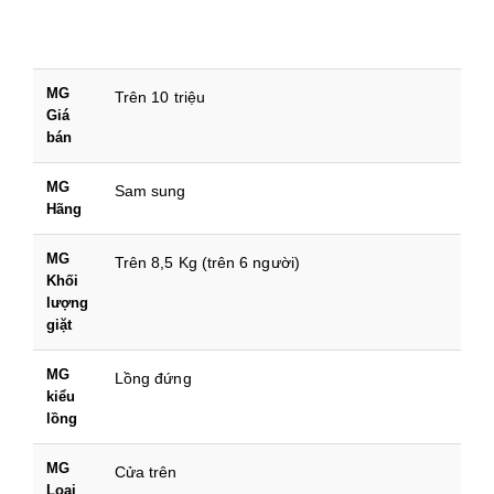
MG
Trên 10 triệu
Giá
bán
MG
Sam sung
Hãng
MG
Trên 8,5 Kg (trên 6 người)
Khối
lượng
giặt
MG
Lồng đứng
kiểu
lồng
MG
Cửa trên
Loại