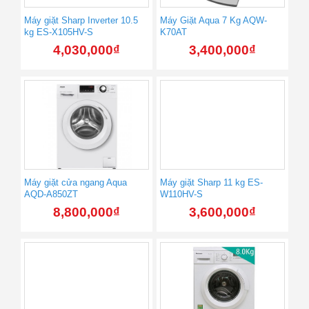
Máy giặt Sharp Inverter 10.5
Máy Giặt Aqua 7 Kg AQW-
kg ES-X105HV-S
K70AT
4,030,000
₫
3,400,000
₫
Máy giặt cửa ngang Aqua
Máy giặt Sharp 11 kg ES-
AQD-A850ZT
W110HV-S
8,800,000
₫
3,600,000
₫