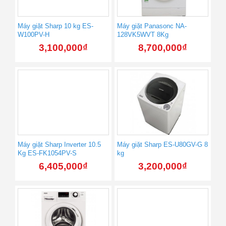
Máy giặt Sharp 10 kg ES-
Máy giặt Panasonc NA-
W100PV-H
128VK5WVT 8Kg
3,100,000
₫
8,700,000
₫
Máy giặt Sharp Inverter 10.5
Máy giặt Sharp ES-U80GV-G 8
Kg ES-FK1054PV-S
kg
6,405,000
₫
3,200,000
₫