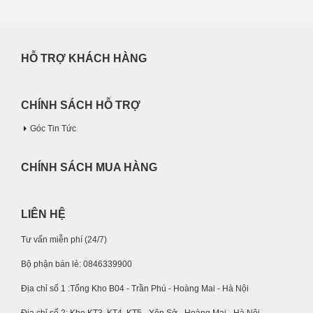
HỖ TRỢ KHÁCH HÀNG
CHÍNH SÁCH HỖ TRỢ
Góc Tin Tức
CHÍNH SÁCH MUA HÀNG
LIÊN HỆ
Tư vấn miễn phí (24/7)
Bộ phận bán lẻ: 0846339900
Địa chỉ số 1 :Tổng Kho B04 - Trần Phú - Hoàng Mai - Hà Nội
Địa chỉ số 2: Kho KT3, KT4, KT5 - Yên Sở - Hoàng Mai - Hà Nội.