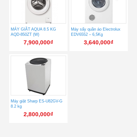
MÁY GIẶT AQUA 8.5 KG
Máy sấy quần áo Electrolux
AQD-850ZT (W)
EDV6552 – 6,5Kg
7,900,000
₫
3,640,000
₫
Máy giặt Sharp ES-U82GV-G
8.2 kg
2,800,000
₫