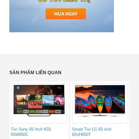
SẢN PHẨM LIÊN QUAN
Tivi Sony 65 Inch KDL
Smart Tivi LG 65 inch
65W850C
65UH850T