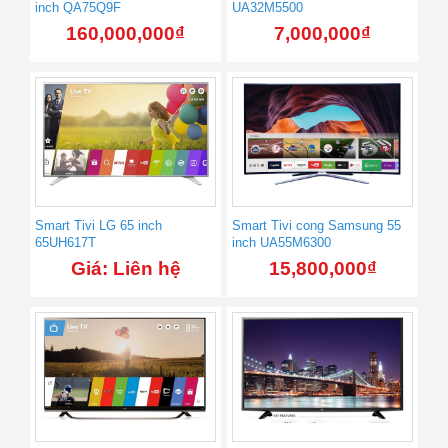
inch QA75Q9F
UA32M5500
160,000,000
₫
7,000,000
₫
Smart Tivi LG 65 inch
Smart Tivi cong Samsung 55
65UH617T
inch UA55M6300
Giá: Liên hệ
15,800,000
₫