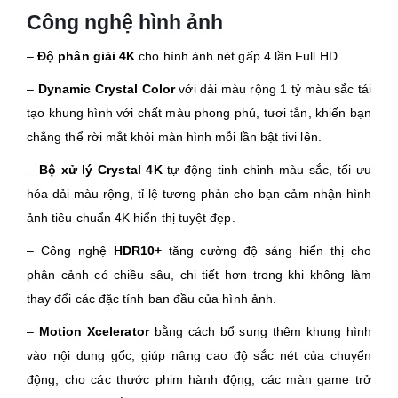
Công nghệ hình ảnh
–
Độ phân giải 4K
cho hình ảnh nét gấp 4 lần Full HD.
–
Dynamic Crystal Color
với dải màu rộng 1 tỷ màu sắc tái
tạo khung hình với chất màu phong phú, tươi tắn, khiến bạn
chẳng thể rời mắt khỏi màn hình mỗi lần bật tivi lên.
–
Bộ xử lý Crystal 4K
tự động tinh chỉnh màu sắc, tối ưu
hóa dải màu rộng, tỉ lệ tương phản cho bạn cảm nhận hình
ảnh tiêu chuẩn 4K hiển thị tuyệt đẹp.
– Công nghệ
HDR10+
tăng cường độ sáng hiển thị cho
phân cảnh có chiều sâu, chi tiết hơn trong khi không làm
thay đổi các đặc tính ban đầu của hình ảnh.
–
Motion Xcelerator
bằng cách bổ sung thêm khung hình
vào nội dung gốc, giúp nâng cao độ sắc nét của chuyển
động, cho các thước phim hành động, các màn game trở