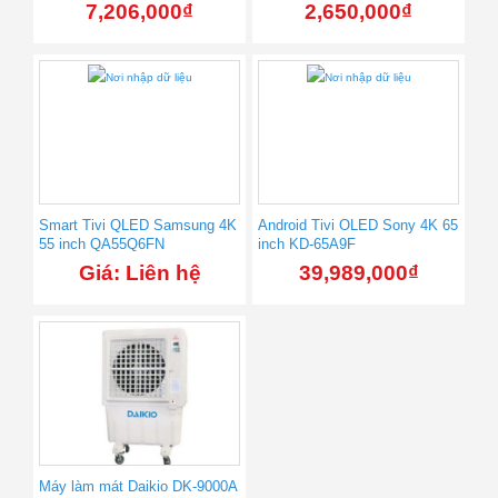
7,206,000
₫
2,650,000
₫
Smart Tivi QLED Samsung 4K
Android Tivi OLED Sony 4K 65
55 inch QA55Q6FN
inch KD-65A9F
Giá: Liên hệ
39,989,000
₫
Máy làm mát Daikio DK-9000A