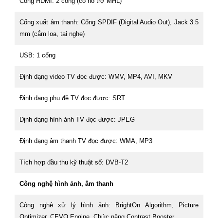
Cổng HDMI: 2 cổng (có hỗ trợ MHL)
Cổng xuất âm thanh: Cổng SPDIF (Digital Audio Out), Jack 3.5
mm (cắm loa, tai nghe)
USB: 1 cổng
Định dạng video TV đọc được: WMV, MP4, AVI, MKV
Định dạng phụ đề TV đọc được: SRT
Định dạng hình ảnh TV đọc được: JPEG
Định dạng âm thanh TV đọc được: WMA, MP3
Tích hợp đầu thu kỹ thuật số: DVB-T2
Công nghệ hình ảnh, âm thanh
Công nghệ xử lý hình ảnh: BrightOn Algorithm, Picture
Optimizer, CEVO Engine, Chức năng Contrast Booster