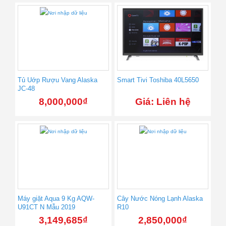
Tủ Uớp Rượu Vang Alaska
Smart Tivi Toshiba 40L5650
JC-48
8,000,000
₫
Giá: Liên hệ
Máy giặt Aqua 9 Kg AQW-
Cây Nước Nóng Lạnh Alaska
U91CT N Mẫu 2019
R10
3,149,685
₫
2,850,000
₫