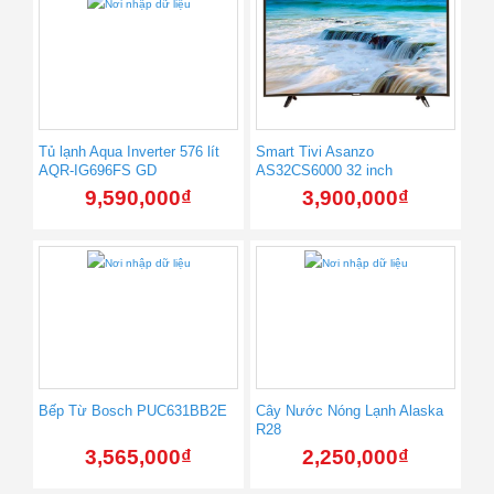
Tủ lạnh Aqua Inverter 576 lít
Smart Tivi Asanzo
AQR-IG696FS GD
AS32CS6000 32 inch
9,590,000
₫
3,900,000
₫
Bếp Từ Bosch PUC631BB2E
Cây Nước Nóng Lạnh Alaska
R28
3,565,000
₫
2,250,000
₫