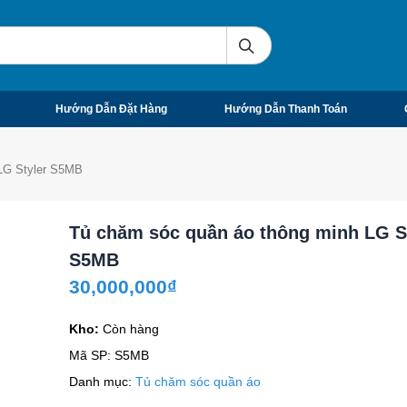
Hướng Dẫn Đặt Hàng
Hướng Dẫn Thanh Toán
LG Styler S5MB
Tủ chăm sóc quần áo thông minh LG S
S5MB
30,000,000
₫
Kho:
Còn hàng
Mã SP:
S5MB
Danh mục:
Tủ chăm sóc quần áo