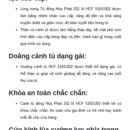
Lòng trong Tủ đông Hòa Phát 252 lít
HCF 516S1Đ2
được
làm bằng nhôm nhăn cao cấp, tăng độ bền và khả năng
truyền nhiệt và giảm mức độ bám tuyết bên trong tủ.
Thân và cánh tủ được làm bằng thép dày, bề mặt phủ sơn
tĩnh điện cao cấp bóng đẹp và bền, tránh han gỉ trong suốt
quá trình sử dụng.
Doăng cánh tủ dạng gài:
Gioăng cánh tủ
HCF 516S1Đ2
được thiết kế dạng gài, có
thể tháo ra giúp vệ sinh gioăng dễ dàng và nâng cao tuổi
thọ của tủ.
Khóa an toàn chắc chắn:
Cánh tủ đông Hòa Phát 252 lít
HCF 516S1Đ2
thiết kế có
khóa chắc chắn. An toàn cho gia đình có trẻ nhỏ hay tránh
mất đồ cho cửa hàng.
Cửa kính lùa cường lực phía trong