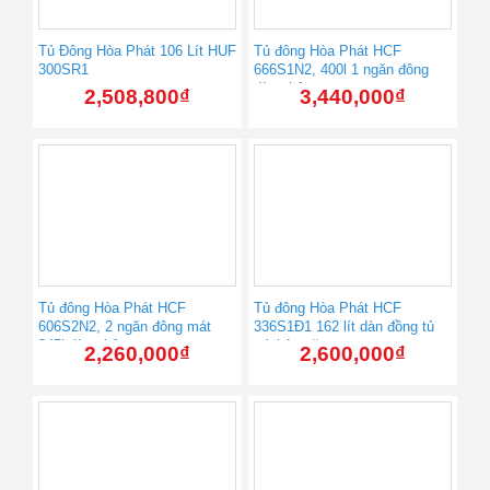
Tủ Đông Hòa Phát 106 Lít HUF
Tủ đông Hòa Phát HCF
300SR1
666S1N2, 400l 1 ngăn đông
dàn nhôm
2,508,800
₫
3,440,000
₫
Tủ đông Hòa Phát HCF
Tủ đông Hòa Phát HCF
606S2N2, 2 ngăn đông mát
336S1Đ1 162 lít dàn đồng tủ
245l dàn nhôm
mini 1 ngăn
2,260,000
₫
2,600,000
₫