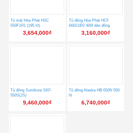
Tủ mát Hòa Phát HSC
Tủ đông Hòa Phát HCF
550F1R1 (195 lít)
666S1Đ2 400l dàn đồng
3,654,000
₫
3,160,000
₫
Tủ đông Sumikura SKF-
Tủ đông Alaska HB-550N 550
550S(JS)
lít
9,460,000
₫
6,740,000
₫