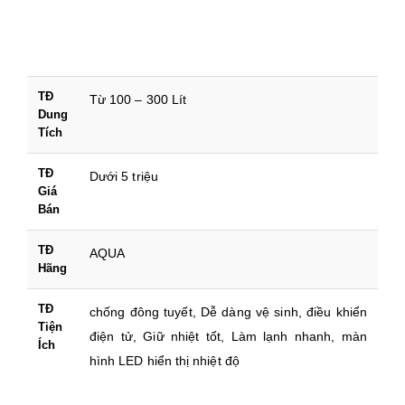
TĐ
Từ 100 – 300 Lít
Dung
Tích
TĐ
Dưới 5 triệu
Giá
Bán
TĐ
AQUA
Hãng
TĐ
chống đông tuyết, Dễ dàng vệ sinh, điều khiển
Tiện
điện tử, Giữ nhiệt tốt, Làm lạnh nhanh, màn
Ích
hình LED hiển thị nhiệt độ