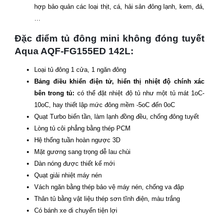
hợp bảo quản các loại thịt, cá, hải sản đông lạnh, kem, đá,
…
Đặc điểm tủ đông mini không đóng tuyết
Aqua AQF-FG155ED 142L:
Loại tủ đông 1 cửa, 1 ngăn đông
Bảng điều khiển điện tử, hiển thị nhiệt độ chính xác
bên trong tủ:
có thể đặt nhiệt độ tủ như một tủ mát 1oC-
10oC, hay thiết lập mức đông mềm -5oC đến 0oC
Quạt Turbo biến tần, làm lạnh đồng đều, chống đông tuyết
Lòng tủ côi phẳng bằng thép PCM
Hệ thống tuần hoàn ngược 3D
Mặt gương sang trọng dễ lau chùi
Dàn nóng được thiết kế mới
Quạt giải nhiệt máy nén
Vách ngăn bằng thép bảo vệ máy nén, chống va đập
Thân tủ bằng vật liệu thép sơn tĩnh điện, màu trắng
Có bánh xe di chuyển tiện lợi