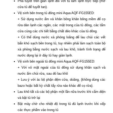
Phá tuyết trên giàn lạnh đối với tủ làm lạnh trực tiếp (mở
cửa tủ để tuyết tan).
Vệ sinh bên trong tủ đông mini Aqua AQF-FG155ED:
+ Sử dụng nước ấm và khăn bông khăn bông mềm để cọ
rửa dàn lạnh các ngăn, các mặt trong của tủ đông, các tấm
cửa cùng các chi tiết bằng chất dẻo khác của tủ đông.
+ Có thể dùng nước xà phòng loãng để lau chùi các vết
bẩn khó sạch bên trong tủ, tuy nhiên phải làm sạch toàn bộ
xà phòng bằng nước sạch và lau khô, tránh tình trạng để
nước đọng lại ở đáy tủ hay giàn lạnh.
Vệ sinh bên ngoài tủ đông mini Aqua AQF-FG155ED:
+ Với vỏ mặt ngoài của tủ đông sử dụng khăn sạch và
nước ấm chùi rửa, sau đó lau khô
+ Lưu ý với ác bộ phận đệm cửa, doăng, (không dùng các
bazo hoặc bất kỳ chất tẩy rửa nào khác để cọ rửa).
Lau khô tất cả các bộ phận một lần nữa trước khi cắm điện
và bật tủ trở lại
Bật máy chờ cho nhiệt độ trong tủ đủ lạnh trước khi xếp
các thực phẩm vào trong tủ