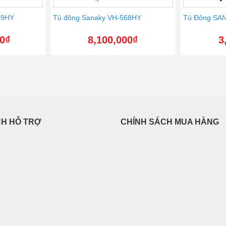
99HY
Tủ đông Sanaky VH-568HY
Tủ Đông SA
00
₫
8,100,000
₫
3
CH HỖ TRỢ
CHÍNH SÁCH MUA HÀNG