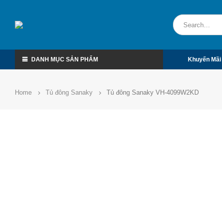
DANH MỤC SẢN PHẨM
Khuyến Mãi
Home
Tủ đông Sanaky
Tủ đông Sanaky VH-4099W2KD