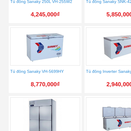
Tủ đông Sanaky 250L VH-255W2
Tủ đông Sanaky SNK-
4,245,000
₫
5,850,00
Tủ đông Sanaky VH-5699HY
Tủ đông Inverter Sana
8,770,000
₫
2,940,00