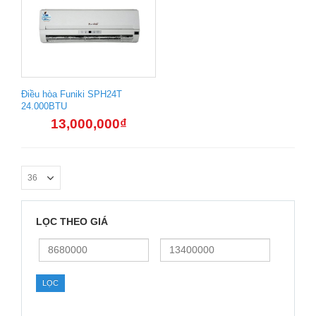
Điều hòa Funiki SPH24T
24.000BTU
13,000,000
₫
LỌC THEO GIÁ
Giá
Giá
thấp
cao
nhất
nhất
LỌC