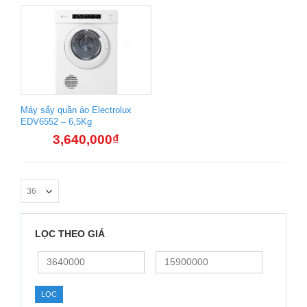
Máy sấy quần áo Electrolux
EDV6552 – 6,5Kg
3,640,000
₫
LỌC THEO GIÁ
Giá
Giá
thấp
cao
nhất
nhất
LỌC