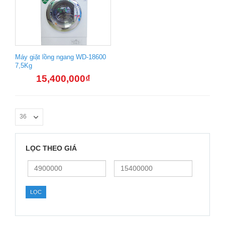
Máy giặt lồng ngang WD-18600
7,5Kg
15,400,000
₫
LỌC THEO GIÁ
Giá
Giá
thấp
cao
nhất
nhất
LỌC