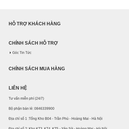
HỖ TRỢ KHÁCH HÀNG
CHÍNH SÁCH HỖ TRỢ
Góc Tin Tức
CHÍNH SÁCH MUA HÀNG
LIÊN HỆ
Tư vấn miễn phí (24/7)
Bộ phận bán lẻ: 0846339900
Địa chỉ số 1 :Tổng Kho B04 - Trần Phú - Hoàng Mai - Hà Nội
Địa chỉ số 2: Kho KT3, KT4, KT5 - Yên Sở - Hoàng Mai - Hà Nội.