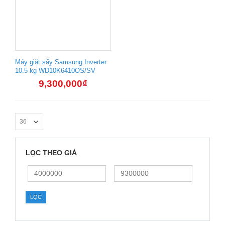
Máy giặt sấy Samsung Inverter
10.5 kg WD10K6410OS/SV
9,300,000
₫
LỌC THEO GIÁ
Giá
Giá
thấp
cao
nhất
nhất
LỌC