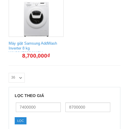
Máy giặt Samsung AddWash
Inverter 8 kg
WW80K5233YW/SV
8,700,000
₫
LỌC THEO GIÁ
Giá
Giá
thấp
cao
nhất
nhất
LỌC