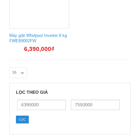
Máy giặt Whirlpool Inverter 8 kg
FWEB8002FW
6,390,000
₫
LỌC THEO GIÁ
Giá
Giá
thấp
cao
nhất
nhất
LỌC