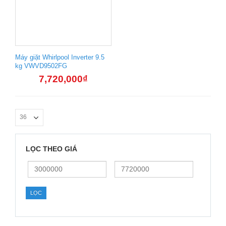
Máy giặt Whirlpool Inverter 9.5
kg VWVD9502FG
7,720,000
₫
LỌC THEO GIÁ
Giá
Giá
thấp
cao
nhất
nhất
LỌC