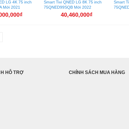
ED LG 4K 75 inch
Smart Tivi QNED LG 8K 75 inch
Smart T
 Mới 2021
75QNED99SQB Mới 2022
75QNED
000,000
₫
40,460,000
₫
CH HỖ TRỢ
CHÍNH SÁCH MUA HÀNG