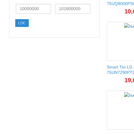
75UQ8000PSC
Giá
Giá
10,
thấp
cao
nhất
nhất
LỌC
Smart Tivi LG
75UN7290PT
19,