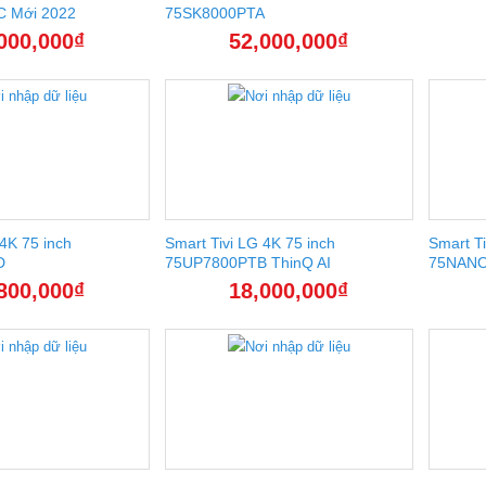
 Mới 2022
75SK8000PTA
000,000
₫
52,000,000
₫
 4K 75 inch
Smart Tivi LG 4K 75 inch
Smart Ti
D
75UP7800PTB ThinQ AI
75NANO
800,000
₫
18,000,000
₫