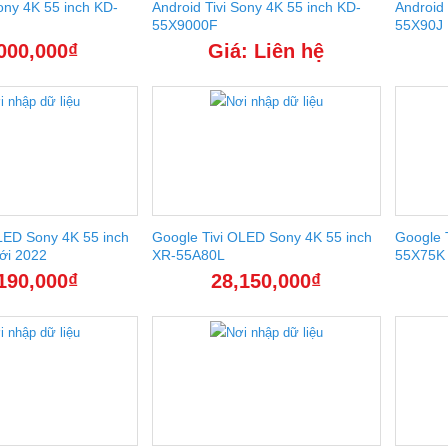
Sony 4K 55 inch KD-
Android Tivi Sony 4K 55 inch KD-
Android 
55X9000F
55X90J 
000,000
₫
Giá: Liên hệ
LED Sony 4K 55 inch
Google Tivi OLED Sony 4K 55 inch
Google T
ới 2022
XR-55A80L
55X75K 
190,000
₫
28,150,000
₫