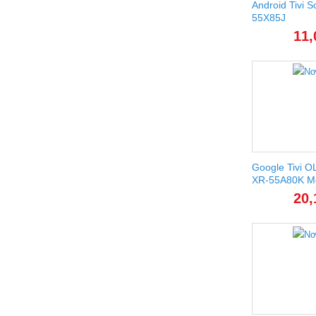
Android Tivi 
55X85J
11,
Google Tivi O
XR-55A80K M
20,