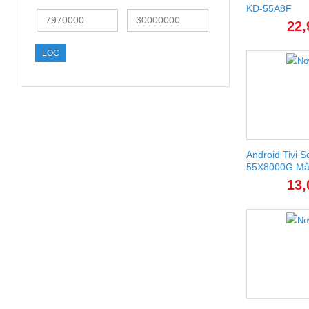
KD-55A8F
Giá
Giá
22,
thấp
cao
nhất
nhất
LỌC
Android Tivi 
55X8000G Mẫ
13,