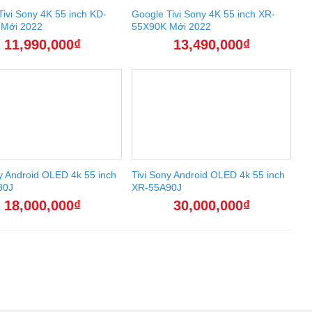
ivi Sony 4K 55 inch KD-
Google Tivi Sony 4K 55 inch XR-
Mới 2022
55X90K Mới 2022
11,990,000
₫
13,490,000
₫
y Android OLED 4k 55 inch
Tivi Sony Android OLED 4k 55 inch
80J
XR-55A90J
18,000,000
₫
30,000,000
₫