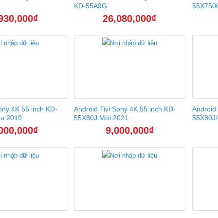
KD-55A9G
55X750
930,000
₫
26,080,000
₫
Sony 4K 55 inch KD-
Android Tivi Sony 4K 55 inch KD-
Android 
u 2019
55X80J Mới 2021
55X80J/
000,000
₫
9,000,000
₫