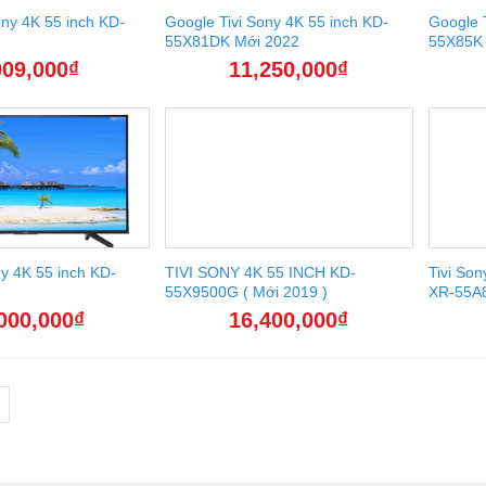
ony 4K 55 inch KD-
Google Tivi Sony 4K 55 inch KD-
Google T
55X81DK Mới 2022
55X85K 
009,000
₫
11,250,000
₫
ny 4K 55 inch KD-
TIVI SONY 4K 55 INCH KD-
Tivi Son
55X9500G ( Mới 2019 )
XR-55A
000,000
₫
16,400,000
₫