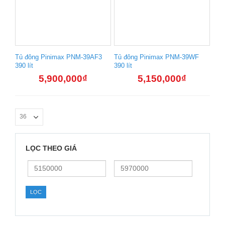
Tủ đông Pinimax PNM-39AF3
Tủ đông Pinimax PNM-39WF
390 lít
390 lít
5,900,000
₫
5,150,000
₫
LỌC THEO GIÁ
Giá
Giá
thấp
cao
nhất
nhất
LỌC