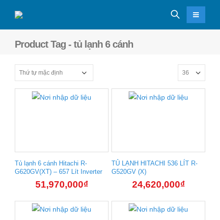
Product Tag - tủ lạnh 6 cánh
Tủ lạnh 6 cánh Hitachi R-
TỦ LẠNH HITACHI 536 LÍT R-
G620GV(XT) – 657 Lít Inverter
G520GV (X)
51,970,000
₫
24,620,000
₫