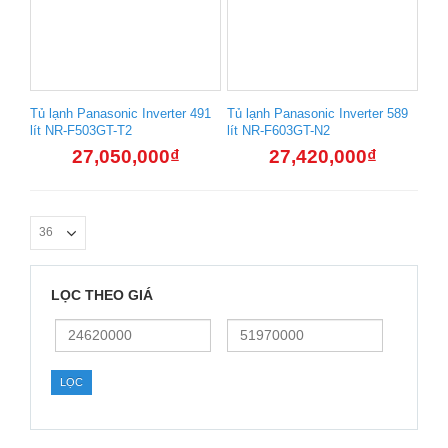
Tủ lạnh Panasonic Inverter 491
Tủ lạnh Panasonic Inverter 589
lít NR-F503GT-T2
lít NR-F603GT-N2
27,050,000
₫
27,420,000
₫
LỌC THEO GIÁ
Giá
Giá
thấp
cao
nhất
nhất
LỌC