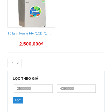
Tủ lạnh Funiki FR-71CD 71 lít
2,500,000
₫
LỌC THEO GIÁ
Giá
Giá
thấp
cao
nhất
nhất
LỌC