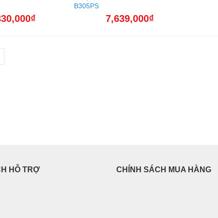
B305PS
830,000
₫
7,639,000
₫
CH HỖ TRỢ
CHÍNH SÁCH MUA HÀNG