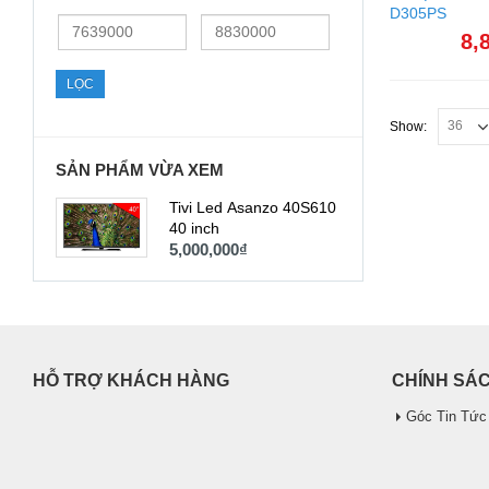
D305PS
Giá
Giá
8,
thấp
cao
nhất
nhất
LỌC
Show:
SẢN PHẨM VỪA XEM
Tivi Led Asanzo 40S610
40 inch
5,000,000
₫
HỖ TRỢ KHÁCH HÀNG
CHÍNH SÁ
Góc Tin Tức