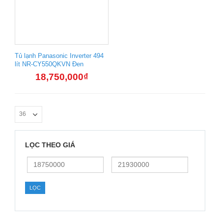
Tủ lạnh Panasonic Inverter 494
lít NR-CY550QKVN Đen
18,750,000
₫
LỌC THEO GIÁ
Giá
Giá
thấp
cao
nhất
nhất
LỌC