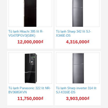
Tủ lạnh Hitachi 395 lít R-
Tủ lạnh Sharp 342 lít SJ-
VG470PGV3(GBK)
X346E-DS
12,000,000
₫
4,316,000
₫
Tủ lạnh Panasonic 322 lít NR-
Tủ lạnh Sharp inverter 314 lít
BV368GKVN
SJ-X316E-DS
11,750,000
₫
3,903,000
₫