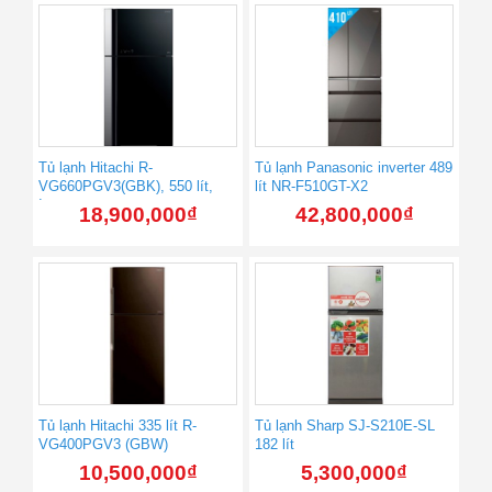
Tủ lạnh Hitachi R-
Tủ lạnh Panasonic inverter 489
VG660PGV3(GBK), 550 lít,
lít NR-F510GT-X2
Inverter
18,900,000
₫
42,800,000
₫
Tủ lạnh Hitachi 335 lít R-
Tủ lạnh Sharp SJ-S210E-SL
VG400PGV3 (GBW)
182 lít
10,500,000
₫
5,300,000
₫