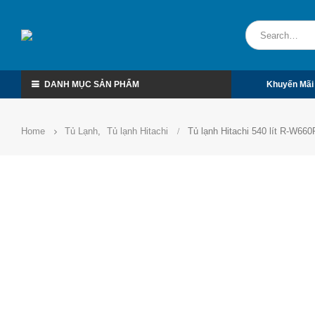
DANH MỤC SẢN PHẨM
Khuyến Mãi
Home
Tủ Lạnh
,
Tủ lạnh Hitachi
Tủ lạnh Hitachi 540 lít R-W6