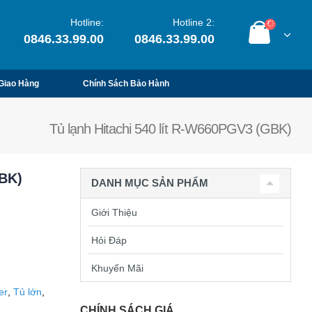
Hotline:
Hotline 2:
0846.33.99.00
0846.33.99.00
Giao Hàng
Chính Sách Bảo Hành
Tủ lạnh Hitachi 540 lít R-W660PGV3 (GBK)
GBK)
DANH MỤC SẢN PHẨM
Giới Thiệu
Hỏi Đáp
Khuyến Mãi
er
,
Tủ lớn
,
CHÍNH SÁCH GIÁ