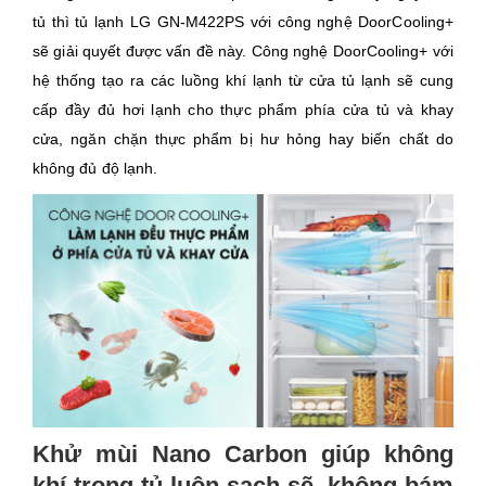
tủ thì tủ lạnh LG GN-M422PS với công nghệ DoorCooling+
sẽ giải quyết được vấn đề này. Công nghệ DoorCooling+ với
hệ thống tạo ra các luồng khí lạnh từ cửa tủ lạnh sẽ cung
cấp đầy đủ hơi lạnh cho thực phẩm phía cửa tủ và khay
cửa, ngăn chặn thực phẩm bị hư hỏng hay biến chất do
không đủ độ lạnh.
Khử mùi Nano Carbon giúp không
khí trong tủ luôn sạch sẽ, không bám