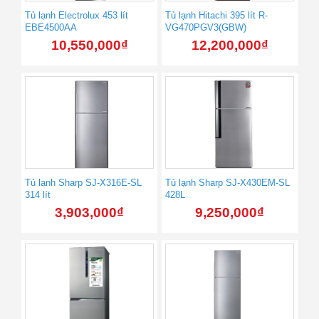
Tủ lạnh Electrolux 453 lít
Tủ lạnh Hitachi 395 lít R-
EBE4500AA
VG470PGV3(GBW)
10,550,000
₫
12,200,000
₫
Tủ lạnh Sharp SJ-X316E-SL
Tủ lạnh Sharp SJ-X430EM-SL
314 lít
428L
3,903,000
₫
9,250,000
₫