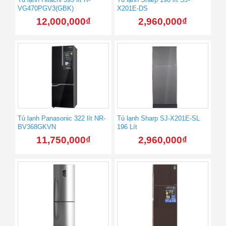
VG470PGV3(GBK)
X201E-DS
12,000,000
₫
2,960,000
₫
Tủ lạnh Panasonic 322 lít NR-
Tủ lạnh Sharp SJ-X201E-SL
BV368GKVN
196 Lít
11,750,000
₫
2,960,000
₫