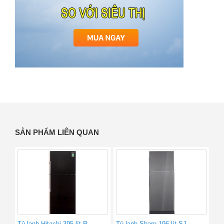
SẢN PHẨM LIÊN QUAN
Tủ lạnh Hitachi 395 lít R-
Tủ lạnh Sharp 196 lít SJ-