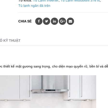
Từ khóa:
Tủ Lạnh Inverter
,
Tủ Lạnh Mitsubishi 376 lít
,
Tủ lạnh ngăn đá trên
CHIA SẺ
Ố KỸ THUẬT
c thiết kế mặt gương sang trọng, cho diện mạo quyến rũ, bền bỉ và dễ