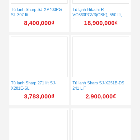
Tủ lạnh Sharp SJ-XP400PG-
Tủ lạnh Hitachi R-
SL 397 lít
VG660PGV3(GBK), 550 lít,
Inverter
8,400,000
₫
18,900,000
₫
Tủ lạnh Sharp 271 lít SJ-
Tủ lạnh Sharp SJ-X251E-DS
X281E-SL
241 LÍT
3,783,000
₫
2,900,000
₫