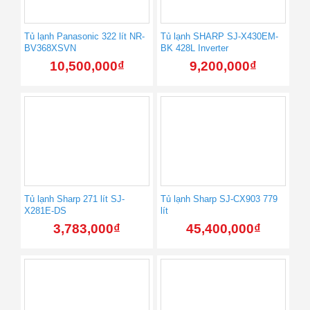
Tủ lạnh Panasonic 322 lít NR-
Tủ lạnh SHARP SJ-X430EM-
BV368XSVN
BK 428L Inverter
10,500,000
₫
9,200,000
₫
Tủ lạnh Sharp 271 lít SJ-
Tủ lạnh Sharp SJ-CX903 779
X281E-DS
lít
3,783,000
₫
45,400,000
₫