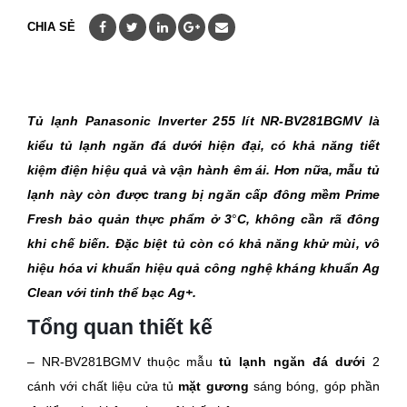
CHIA SẺ
Tủ lạnh Panasonic Inverter 255 lít NR-BV281BGMV là
kiểu tủ lạnh ngăn đá dưới hiện đại, có khả năng tiết
kiệm điện hiệu quả và vận hành êm ái. Hơn nữa, mẫu tủ
lạnh này còn được trang bị ngăn cấp đông mềm Prime
Fresh bảo quản thực phẩm ở 3
°
C, không cần rã đông
khi chế biến. Đặc biệt tủ còn có khả năng khử mùi, vô
hiệu hóa vi khuẩn hiệu quả c
ông nghệ kháng khuẩn Ag
Clean với tinh thể bạc Ag+
.
Tổng quan thiết kế
– NR-BV281BGMV thuộc mẫu
tủ lạnh ngăn đá dưới
2
cánh với chất liệu cửa tủ
mặt gương
sáng bóng, góp phần