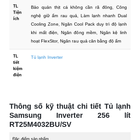
TL
Bảo quản thịt cá không cần rã đông, Công
Tiện
nghệ giữ ẩm rau quả, Làm lạnh nhanh Dual
ích
Cooling Zone, Ngăn Cool Pack duy trì độ lạnh
khi mất điện, Ngăn đông mềm, Ngăn kệ linh
hoạt FlexStor, Ngăn rau quả căn bằng độ ẩm
TL
Tủ lạnh Inverter
tiết
kiệm
điện
Thông số kỹ thuật chi tiết Tủ lạnh
Samsung Inverter 256 lít
RT25M4032BU/SV
Đặc điểm sản phẩm