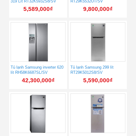
319 Lít RT32K5932S8/SV
RT29K5532UT/SV
5,589,000
₫
9,800,000
₫
Tủ lạnh Samsung inverter 620
Tủ lạnh Samsung 299 lít
lít RH58K6687SL/SV
RT29K5012S8/SV
42,300,000
₫
5,590,000
₫