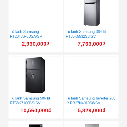
Tủ lạnh Samsung
Tủ lạnh Samsung 364 lít
RT20HAR8DSA/SV
RT35K5532S8/SV
2,930,000
₫
7,763,000
₫
Tủ lạnh Samsung 586 lít
Tủ lạnh Samsung Inverter 280
RT58K7100BS/SV
lít RB27N4010S8/SV
10,560,000
₫
5,829,000
₫