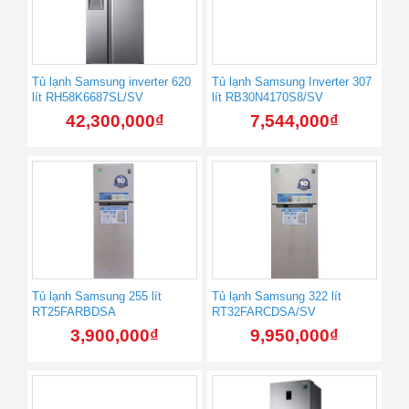
Tủ lạnh Samsung inverter 620
Tủ lạnh Samsung Inverter 307
lít RH58K6687SL/SV
lít RB30N4170S8/SV
42,300,000
₫
7,544,000
₫
Tủ lạnh Samsung 255 lít
Tủ lạnh Samsung 322 lít
RT25FARBDSA
RT32FARCDSA/SV
3,900,000
₫
9,950,000
₫