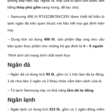
phòng bếp hiện đại. Ngoài ra, mặt cửa tủ lạnh còn được làm
bằng
thép phủ gốm
sang trọng, dễ lau chùi.
– Samsung 406 lít RT42CB6784C3SV được thiết kế kiểu tủ
lạnh ngăn đá trên quen thuộc với hầu hết mọi gia đình hiện
nay.
– Dung tích sử dụng
406 lít
, sản phẩm đáp ứng nhu cầu
bảo quản thực phẩm cho những hộ gia đình từ
4 – 5 người
.
*Hình ảnh chỉ mang tính chất minh họa
Ngăn đá
– Ngăn đá có dung tích
93 lít
, gồm có 1 hộc làm đá tự động,
1 kệ chia làm 2 ngăn và 2 khay chứa nằm bên cánh cửa tủ.
– Tủ lạnh Samsung này có khả năng
làm đá tự động
.
Ngăn lạnh
– Ngăn lạnh có dung tích
313 lít
, gồm có 1 ngăn đông mềm