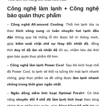
Công nghệ làm lạnh + Công nghệ
bảo quản thực phẩm
–
Công nghệ All-around Cooling
: Thổi hơi lạnh tỏa ra
theo
hình vòng cung
và
luân chuyển hơi lạnh đều
đặn
thông qua hệ thống lỗ khí được bố trí thông minh,
giúp
kiểm soát chặt chẽ sự thay đổi nhiệt độ
, đồng
thời
duy trì độ ẩm và nhiệt độ
tối ưu, nhằm kéo dài thời
gian bảo quản thực phẩm tốt hơn.
–
Công nghệ làm lạnh Power Cool
: Sau khi kích hoạt chế
độ Power Cool, tủ lạnh sẽ thổi ra luồng khí mát lạnh nhanh
chóng, giúp thực phẩm và đồ uống được
làm lạnh nhanh
chóng trong thời gian ngắn nhất
.
–
Ngăn đông mềm linh hoạt Optimal Fresh+
: Có khả
năng
chuyển đổi 4 chế độ làm lạnh linh hoạt
theo từng
nhóm thực phẩm bảo quản, giúp
đóng băng bề mặt
thịt cá