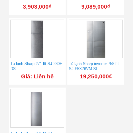
3,903,000
₫
9,089,000
₫
Tủ lạnh Sharp 271 lít SJ-280E-
Tủ lạnh Sharp inverter 758 lít
DS
SJ-F5X76VM-SL
Giá: Liên hệ
19,250,000
₫