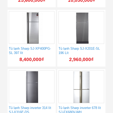
25,600,000
₫
10,050,000
₫
Tủ lạnh Sharp SJ-XP400PG-
Tủ lạnh Sharp SJ-X201E-SL
SL 397 lít
196 Lít
8,400,000
₫
2,960,000
₫
Tủ lạnh Sharp inverter 314 lít
Tủ lạnh Sharp inverter 678 lít
SJ-X316E-DS
SJ-FX680V-WH