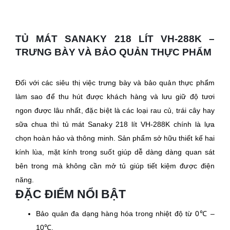
TỦ MÁT SANAKY 218 LÍT VH-288K –
TRƯNG BÀY VÀ BẢO QUẢN THỰC PHẨM
Đối với các siêu thị việc trưng bày và bảo quản thực phẩm
làm sao để thu hút được khách hàng và lưu giữ độ tươi
ngon được lâu nhất, đặc biệt là các loại rau củ, trái cây hay
sữa chua thì tủ mát Sanaky 218 lít VH-288K chính là lựa
chọn hoàn hảo và thông minh. Sản phẩm sở hữu thiết kế hai
kính lùa, mặt kính trong suốt giúp dễ dàng dàng quan sát
bên trong mà không cần mở tủ giúp tiết kiệm được điện
năng.
ĐẶC ĐIỂM NỔI BẬT
Bảo quản đa dạng hàng hóa trong nhiệt độ từ 0℃ –
10℃.