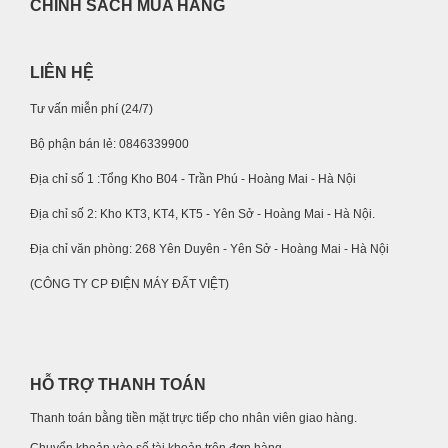
CHÍNH SÁCH MUA HÀNG
LIÊN HỆ
Tư vấn miễn phí (24/7)
Bộ phận bán lẻ: 0846339900
Địa chỉ số 1 :Tổng Kho B04 - Trần Phú - Hoàng Mai - Hà Nội
Địa chỉ số 2: Kho KT3, KT4, KT5 - Yên Sở - Hoàng Mai - Hà Nội.
Địa chỉ văn phòng: 268 Yên Duyên - Yên Sở - Hoàng Mai - Hà Nội
(CÔNG TY CP ĐIỆN MÁY ĐẤT VIỆT)
HỖ TRỢ THANH TOÁN
Thanh toán bằng tiền mặt trực tiếp cho nhân viên giao hàng.
Chuyển khoản vào số tài khoản trên đơn hàng