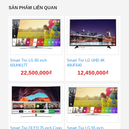
SẢN PHẨM LIÊN QUAN
Smart Tivi LG 60 inch
Smart Tivi LG UHD 4K
60UH617T
49UF640
22,500,000
₫
12,450,000
₫
Smart Tivi QLED 75 inch Cong
Smart Tivi LG 55 inch