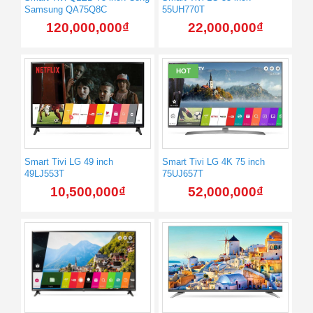
Samsung QA75Q8C
55UH770T
120,000,000
₫
22,000,000
₫
HOT
Smart Tivi LG 49 inch
Smart Tivi LG 4K 75 inch
49LJ553T
75UJ657T
10,500,000
₫
52,000,000
₫