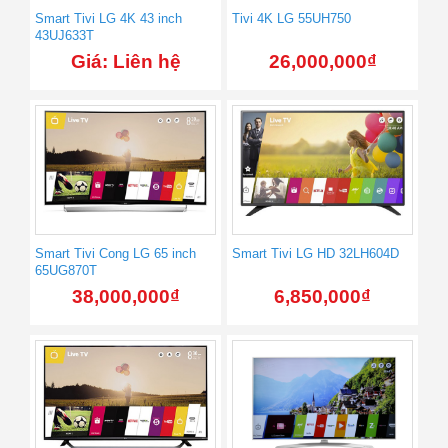
Smart Tivi LG 4K 43 inch
Tivi 4K LG 55UH750
43UJ633T
Giá: Liên hệ
26,000,000
₫
Smart Tivi Cong LG 65 inch
Smart Tivi LG HD 32LH604D
65UG870T
38,000,000
₫
6,850,000
₫