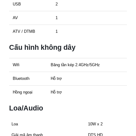
USB
2
AV
1
ATV / DTMB
1
Cấu hình không dây
Wifi
Băng tần kép 2.4GHz/5GHz
Bluetooth
Hỗ trợ
Hồng ngoại
Hỗ trợ
Loa/Audio
Loa
10W x 2
Giải mã âm thanh
DTS HD