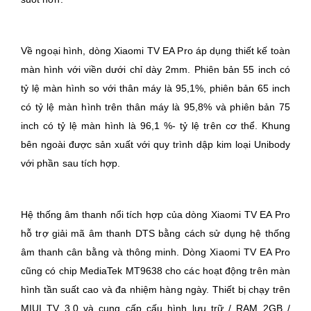
Về ngoại hình, dòng Xiaomi TV EA Pro áp dụng thiết kế toàn
màn hình với viền dưới chỉ dày 2mm. Phiên bản 55 inch có
tỷ lệ màn hình so với thân máy là 95,1%, phiên bản 65 inch
có tỷ lệ màn hình trên thân máy là 95,8% và phiên bản 75
inch có tỷ lệ màn hình là 96,1 %- tỷ lệ trên cơ thể. Khung
bên ngoài được sản xuất với quy trình dập kim loại Unibody
với phần sau tích hợp.
Hệ thống âm thanh nổi tích hợp của dòng Xiaomi TV EA Pro
hỗ trợ giải mã âm thanh DTS bằng cách sử dụng hệ thống
âm thanh cân bằng và thông minh. Dòng Xiaomi TV EA Pro
cũng có chip MediaTek MT9638 cho các hoạt động trên màn
hình tần suất cao và đa nhiệm hàng ngày. Thiết bị chạy trên
MIUI TV 3.0 và cung cấp cấu hình lưu trữ / RAM 2GB /