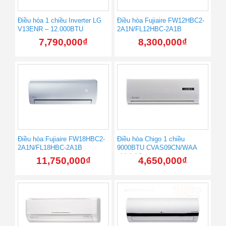
Điều hòa 1 chiều Inverter LG
Điều hòa Fujiaire FW12HBC2-
V13ENR – 12.000BTU
2A1N/FL12HBC-2A1B
7,790,000
₫
8,300,000
₫
Điều hòa Fujiaire FW18HBC2-
Điều hòa Chigo 1 chiều
2A1N/FL18HBC-2A1B
9000BTU CVAS09CN/WAA
chính hãng
11,750,000
₫
4,650,000
₫