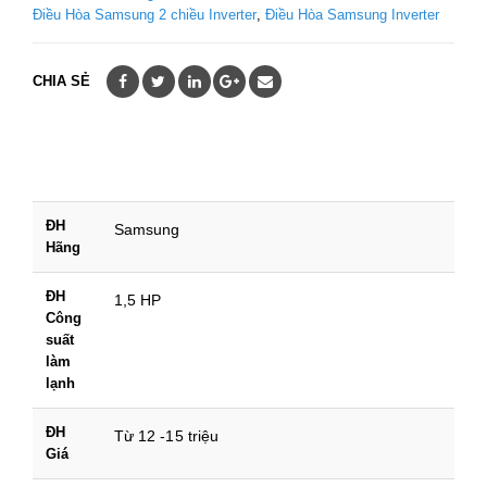
Điều Hòa Samsung 2 chiều Inverter
,
Điều Hòa Samsung Inverter
CHIA SẺ
ĐH
Samsung
Hãng
ĐH
1,5 HP
Công
suất
làm
lạnh
ĐH
Từ 12 -15 triệu
Giá