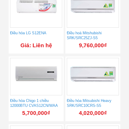
Điều hòa LG S12ENA
Điều hoà Mitshubishi
SRK/SRC25ZJ-S5
Giá: Liên hệ
9,760,000
₫
Điều hòa Chigo 1 chiều
Điều hòa Mitsubishi Heavy
12000BTU CVAS12CN/WAA
SRK/SRC10CRS-S5
5,700,000
₫
4,020,000
₫