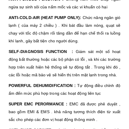
ngừa sự sinh sôi của nấm mốc và các vi khuẩn có hại
ANTI-COLD-AIR (HEAT PUMP ONLY):
Chức năng ngăn gió
lạnh ( của máy 2 chiều ) . Khi bát đầu làm nóng, quạt sẽ
chạy với tốc độ chậm rối tăng dần để hạn chế thổi ra luồng
khí lạnh, gây bất tiện cho người dùng.
SELF-DIAGNOSIS FUNCTION :
Giám sát một số hoạt
động bất thường hoặc các bộ phận có lỗi , và khi các trường
hợp trên xuất hiện hệ thống sẽ tự động tắt . Trong khi đó ,
các lỗi hoặc mã bảo vệ sẽ hiển thị trên mặt lạnh trong nhà.
POWERFUL DEHUMIDIFICATION :
Tự động điều chỉnh độ
ẩm đến mức phù hợp trong các hoạt động liên tục
SUPER EMC PERORMANCE :
EMC đã được phê duyệt ,
bao gồm EMI & EMS . khả năng tương thích điện từ xuất
sắc cho phép các đơn vị hoạt động thông minh .