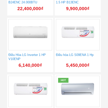
B24ENC 24.000BTU
1.5 HP B13ENC
22,400,000
₫
9,900,000
₫
Điều Hòa LG Inverter 1 HP
Điều hòa LG S09ENA 1 Hp
V10ENP
6,140,000
₫
5,450,000
₫
HOT