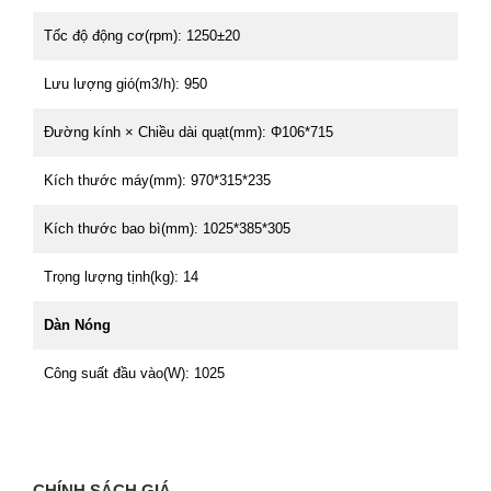
Tốc độ động cơ(rpm): 1250±20
Lưu lượng gió(m3/h): 950
Đường kính × Chiều dài quạt(mm): Φ106*715
Kích thước máy(mm): 970*315*235
Kích thước bao bì(mm): 1025*385*305
Trọng lượng tịnh(kg): 14
Dàn Nóng
Công suất đầu vào(W): 1025