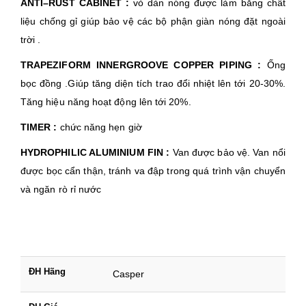
ANTI–RUST CABINET :
vỏ dàn nóng được làm bằng chât
liệu chống gỉ giúp bảo vệ các bộ phận giàn nóng đặt ngoài
trời .
TRAPEZIFORM INNERGROOVE COPPER PIPING :
Ống
bọc đồng .Giúp tăng diện tích trao đổi nhiệt lên tới 20-30%.
Tăng hiệu năng hoạt động lên tới 20%.
TIMER :
chức năng hẹn giờ
HYDROPHILIC ALUMINIUM FIN :
Van được bảo vệ. Van nổi
được bọc cẩn thận, tránh va đập trong quá trình vận chuyển
và ngăn rò rỉ nước
ĐH Hãng
Casper