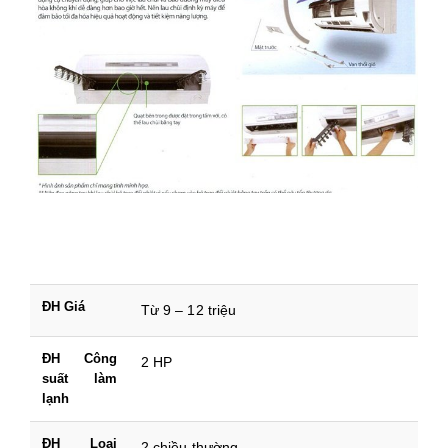
ĐH Giá
Từ 9 – 12 triệu
ĐH Công
2 HP
suất làm
lạnh
ĐH Loại
2 chiều thường