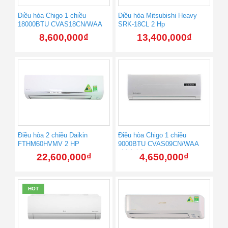
Điều hòa Chigo 1 chiều
Điều hòa Mitsubishi Heavy
18000BTU CVAS18CN/WAA
SRK-18CL 2 Hp
8,600,000
₫
13,400,000
₫
Điều hòa 2 chiều Daikin
Điều hòa Chigo 1 chiều
FTHM60HVMV 2 HP
9000BTU CVAS09CN/WAA
chính hãng
22,600,000
₫
4,650,000
₫
HOT