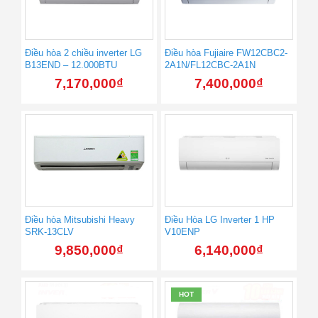
Điều hòa 2 chiều inverter LG
Điều hòa Fujiaire FW12CBC2-
B13END – 12.000BTU
2A1N/FL12CBC-2A1N
7,170,000
₫
7,400,000
₫
Điều hòa Mitsubishi Heavy
Điều Hòa LG Inverter 1 HP
SRK-13CLV
V10ENP
9,850,000
₫
6,140,000
₫
HOT