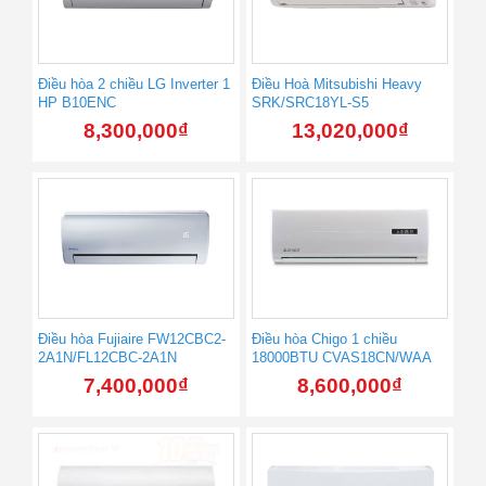
Điều hòa 2 chiều LG Inverter 1
Điều Hoà Mitsubishi Heavy
HP B10ENC
SRK/SRC18YL-S5
8,300,000
₫
13,020,000
₫
Điều hòa Fujiaire FW12CBC2-
Điều hòa Chigo 1 chiều
2A1N/FL12CBC-2A1N
18000BTU CVAS18CN/WAA
7,400,000
₫
8,600,000
₫