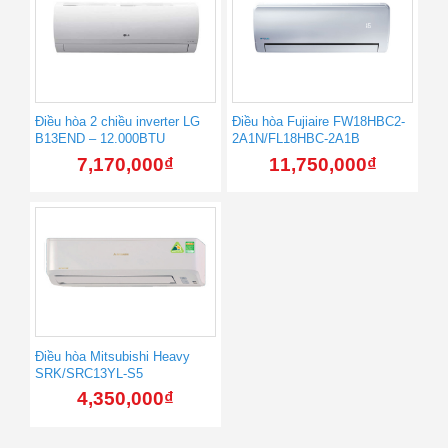
Điều hòa 2 chiều inverter LG
Điều hòa Fujiaire FW18HBC2-
B13END – 12.000BTU
2A1N/FL18HBC-2A1B
7,170,000
₫
11,750,000
₫
Điều hòa Mitsubishi Heavy
SRK/SRC13YL-S5
4,350,000
₫