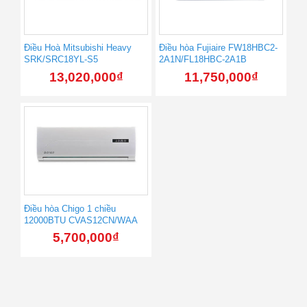
Điều Hoà Mitsubishi Heavy
Điều hòa Fujiaire FW18HBC2-
SRK/SRC18YL-S5
2A1N/FL18HBC-2A1B
13,020,000
₫
11,750,000
₫
Điều hòa Chigo 1 chiều
12000BTU CVAS12CN/WAA
5,700,000
₫