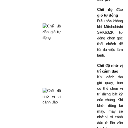
Chế độ đảo
gió tự động
Điều hòa không
khí Mitshubishi
SRK63ZK tự
động chọn góc
thổi chếch để
tối đa việc làm
lạnh.
Chế độ nhớ vị
trí cánh đảo
Khi cánh tản
gió quay, bạn
có thể chọn vị
trí dừng bất kỳ
của chúng. Khi
khởi động lại
máy, máy sẽ
nhớ vị trí cánh
đảo ở lần vận