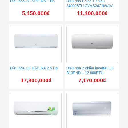
Điều hòa LG S09ENA 1 Hp
Điều hòa Chigo 1 chiều
24000BTU CVAS24CN/WAA
5,450,000
₫
11,400,000
₫
Điều hòa LG H24ENA 2.5 Hp
Điều hòa 2 chiều inverter LG
B13END – 12.000BTU
17,800,000
₫
7,170,000
₫